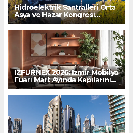
Hidroelektrik Santralleri Orta
Asya ve Hazar Kongresi
Bişkek’te Düzenlenecek
İZFURNEX 2026: İzmir Mobilya
Fuarı Mart Ayında Kapılarını
Açıyor