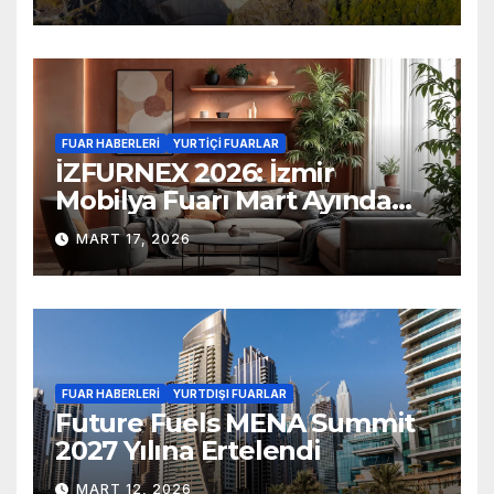
FUAR HABERLERI
YURTIÇI FUARLAR
İZFURNEX 2026: İzmir
Mobilya Fuarı Mart Ayında
Kapılarını Açıyor
MART 17, 2026
FUAR HABERLERI
YURTDIŞI FUARLAR
Future Fuels MENA Summit
2027 Yılına Ertelendi
MART 12, 2026