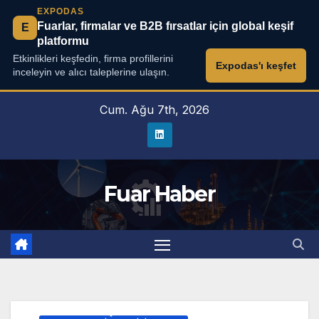
EXPODAS
Fuarlar, firmalar ve B2B fırsatlar için global keşif
E
platformu
Etkinlikleri keşfedin, firma profillerini
Expodas'ı keşfet
inceleyin ve alıcı taleplerine ulaşın.
Skip
Cum. Ağu 7th, 2026
to
content
Fuar Haber