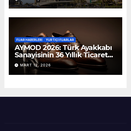
FUAR HABERLERI
YURTIÇI FUARLAR
AYMOD 2026: Türk Ayakkabı
Sanayisinin 36 Yıllık Ticaret
Fuarı Kapılarını Açıyor
MART 12, 2026