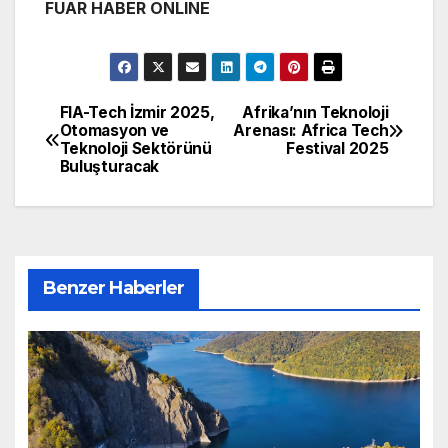
FUAR HABER ONLINE
FIA-Tech İzmir 2025,
Afrika’nın Teknoloji
Yazı
Otomasyon ve
Arenası: Africa Tech
Teknoloji Sektörünü
Festival 2025
gezinmesi
Buluşturacak
Benzer Haberler