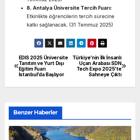
8. Antalya Üniversite Tercih Fuarı:
Etkinlikte öğrencilerin tercih sürecine
katkı sağlanacak. (31 Temmuz 2025)
EDIS 2025 Üniversite
Türkiye’nin İlk İnsanlı
Yazı
Tanıtım ve Yurt Dışı
Uçan Arabası SDN
Eğitim Fuarı
Tech Expo 2025’te
gezinmesi
İstanbul’da Başlıyor
Sahneye Çıktı
Benzer Haberler