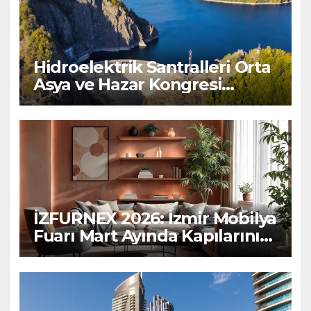
Hidroelektrik Santralleri Orta
Asya ve Hazar Kongresi
Bişkek’te Düzenlenecek
İZFURNEX 2026: İzmir Mobilya
Fuarı Mart Ayında Kapılarını
Açıyor