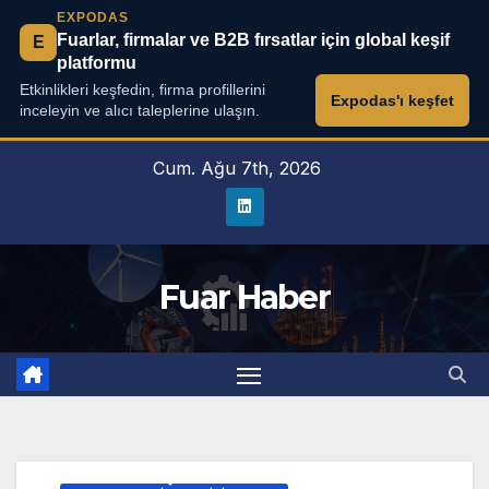
EXPODAS
Fuarlar, firmalar ve B2B fırsatlar için global keşif
E
platformu
Etkinlikleri keşfedin, firma profillerini
Expodas'ı keşfet
inceleyin ve alıcı taleplerine ulaşın.
Skip
Cum. Ağu 7th, 2026
to
content
Fuar Haber