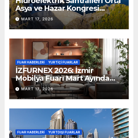
Hidroelektrik Santralleri Orta
Asya ve Hazar Kongresi
Bişkek’te Düzenlenecek
MART 17, 2026
FUAR HABERLERI
YURTIÇI FUARLAR
İZFURNEX 2026: İzmir
Mobilya Fuarı Mart Ayında
Kapılarını Açıyor
MART 17, 2026
FUAR HABERLERI
YURTDIŞI FUARLAR