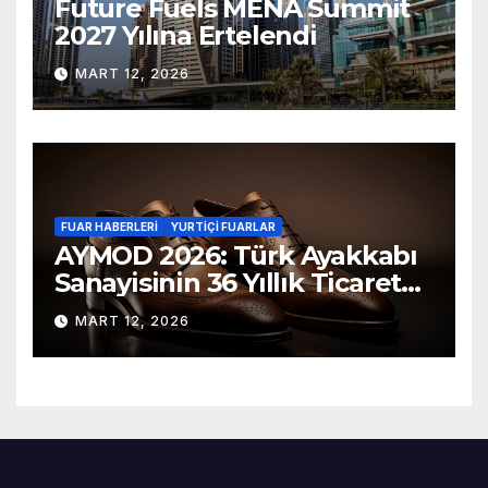
Future Fuels MENA Summit
2027 Yılına Ertelendi
MART 12, 2026
FUAR HABERLERI
YURTIÇI FUARLAR
AYMOD 2026: Türk Ayakkabı
Sanayisinin 36 Yıllık Ticaret
Fuarı Kapılarını Açıyor
MART 12, 2026