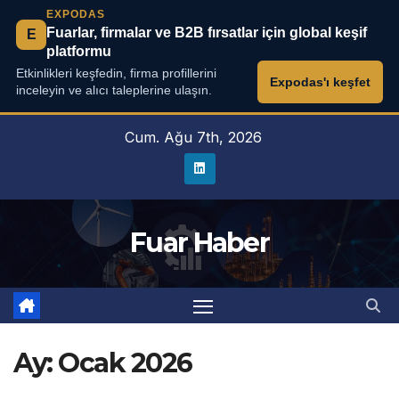
EXPODAS
Fuarlar, firmalar ve B2B fırsatlar için global keşif
E
platformu
Etkinlikleri keşfedin, firma profillerini
Expodas'ı keşfet
inceleyin ve alıcı taleplerine ulaşın.
Skip
Cum. Ağu 7th, 2026
to
content
Fuar Haber
Ay:
Ocak 2026