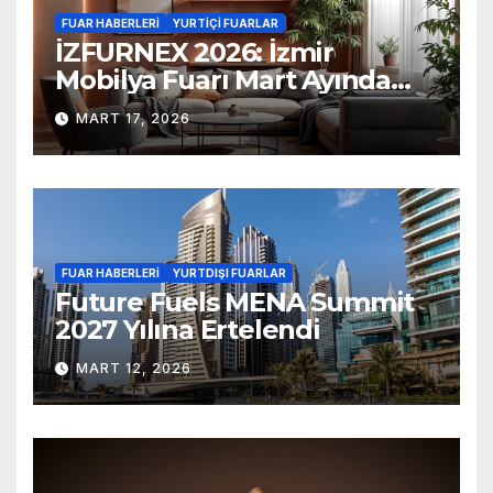
FUAR HABERLERI
YURTIÇI FUARLAR
İZFURNEX 2026: İzmir
Mobilya Fuarı Mart Ayında
Kapılarını Açıyor
MART 17, 2026
FUAR HABERLERI
YURTDIŞI FUARLAR
Future Fuels MENA Summit
2027 Yılına Ertelendi
MART 12, 2026