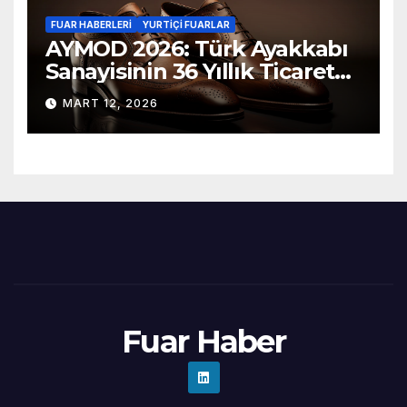
FUAR HABERLERI
YURTIÇI FUARLAR
AYMOD 2026: Türk Ayakkabı
Sanayisinin 36 Yıllık Ticaret
Fuarı Kapılarını Açıyor
MART 12, 2026
Fuar Haber