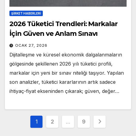
ŞIRKET HABERLERI
2026 Tüketici Trendleri: Markalar
İçin Güven ve Anlam Sınavı
OCAK 27, 2026
Dijitalleşme ve küresel ekonomik dalgalanmaların
gölgesinde şekillenen 2026 yılı tüketici profili,
markalar için yeni bir sınav niteliği taşıyor. Yapılan
son analizler, tüketici kararlarının artık sadece
ihtiyaç-fiyat ekseninden çıkarak; güven, değer…
Yazı
1
2
…
9
sayfalandırması