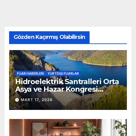
Gözden Kaçırmış Olabilirsin
FUAR HABERLERI
YURTDIŞI FUARLAR
Hidroelektrik Santralleri Orta
Asya ve Hazar Kongresi
Bişkek’te Düzenlenecek
MART 17, 2026