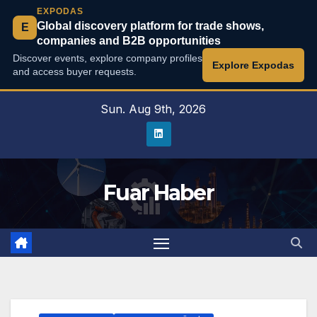
EXPODAS
Global discovery platform for trade shows,
E
companies and B2B opportunities
Discover events, explore company profiles
Explore Expodas
and access buyer requests.
Skip
Sun. Aug 9th, 2026
to
content
Fuar Haber