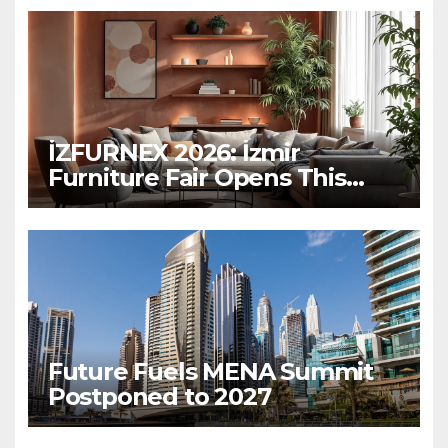
İZFURNEX 2026: İzmir
Furniture Fair Opens This
March
Future Fuels MENA Summit
Postponed to 2027