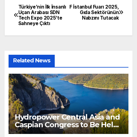
Türkiye’nin İlk İnsanlı
F İstanbul Fuarı 2025,
Post
Uçan Arabası SDN
Gıda Sektörünün
Tech Expo 2025’te
Nabzını Tutacak
navigation
Sahneye Çıktı
Related News
Hydropower Central Asia and
Caspian Congress to Be Held
in Bishkek