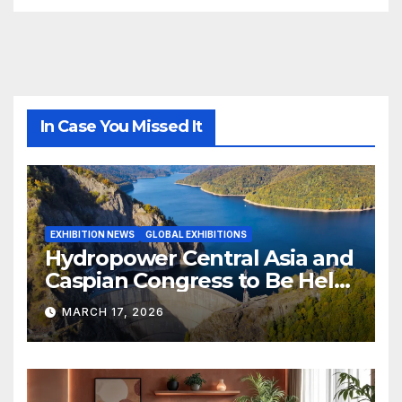
In Case You Missed It
EXHIBITION NEWS
GLOBAL EXHIBITIONS
Hydropower Central Asia and
Caspian Congress to Be Held
in Bishkek
MARCH 17, 2026