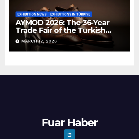
EXHIBITION NEWS
EXHIBITIONS IN TÜRKİYE
AYMOD 2026: The 36-Year
Trade Fair of the Turkish
Footwear Industry Opens Its
MARCH 12, 2026
Doors
Fuar Haber